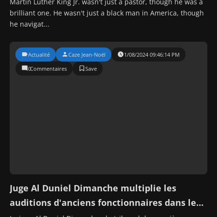
Death
Martin Luther King Jr. wasn't just a pastor, though he was a
brilliant one. He wasn't just a black man in America, though
he navigat...
Actualité
Caze Jean-Noël
1/08/2024 09:46:14 PM
0
Commentaires
Juge Al Duniel Dimanche multiplie les
auditions d'anciens fonctionnaires dans le
cadre d'affaires de corruption